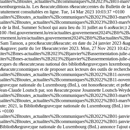
actualites%2Btoutes_actualites%2Bcommuniques%2B2023%2B03-mars
uxemburgensia.lu. Les &eacute;ditions r&eacute;centes du Bulletin de l
atuitement consultables en ligne.
Tue, 14 Mar 2023 10:03:37 +0100
actualites%2Btoutes_actualites%2Bcommuniques%2B2023%2B03-mars%
actualites%2Btoutes_actualites%2Bcommuniques%2B2023%2B03-mars%
de la BnL Summer School qui aura lieu du 31 juillet au 6 ao&ucirc;t 2
0100
//bnl.gouvernement.lu/en/actualites.gouvernement2024%2Bfr%
vernement.lu/en/actualites.gouvernement2024%2Bfr%2Bactualites
e, Sam Tanson, a proc&eacute;d&eacute; en date du 24 janvier 2023 &a
&agrave; partir du 1er f&eacute;vrier 2023.
Mon, 27 Nov 2023 10:42:
lites%2Bmes-actualites%2B2023%2Bjanvier%2Bassermentation-julie-a
lites%2Bmes-actualites%2B2023%2Bjanvier%2Bassermentation-julie-a
ques du r&eacute;seau national des biblioth&egrave;ques luxembourgeo
th&eacute;conomiques et de proposer aux lecteurs des outils de recherc
actualites%2Btoutes_actualites%2Bcommuniques%2B2022%2B11-novem
actualites%2Btoutes_actualites%2Bcommuniques%2B2022%2B11-novem
h&egrave;que nationale du Luxembourg (BnL), ont honor&eacute; et pr&ea
Jean-Claude Loutsch par, son &eacute;pouse Josannette Loutsch-Weyde
actualites%2Btoutes_actualites%2Bcommuniques%2B2022%2B03-mars%
actualites%2Btoutes_actualites%2Bcommuniques%2B2022%2B03-mars%
te; 2021, la Biblioth&egrave;que nationale du Luxembourg (BnL) invi
6 +0100
actualites%2Btoutes_actualites%2Bcommuniques%2B2022%2B01-janvi
actualites%2Btoutes_actualites%2Bcommuniques%2B2022%2B01-janvi
la Biblioth&egrave;que nationale du Luxembourg (BnL) annonce l'ajout