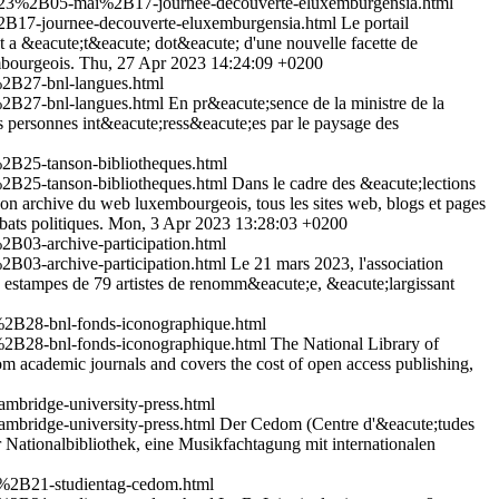
023%2B05-mai%2B17-journee-decouverte-eluxemburgensia.html
17-journee-decouverte-eluxemburgensia.html
Le portail
 a &eacute;t&eacute; dot&eacute; d'une nouvelle facette de
mbourgeois.
Thu, 27 Apr 2023 14:24:09 +0200
2B27-bnl-langues.html
2B27-bnl-langues.html
En pr&eacute;sence de la ministre de la
s personnes int&eacute;ress&eacute;es par le paysage des
B25-tanson-bibliotheques.html
B25-tanson-bibliotheques.html
Dans le cadre des &eacute;lections
on archive du web luxembourgeois, tous les sites web, blogs et pages
bats politiques.
Mon, 3 Apr 2023 13:28:03 +0200
03-archive-participation.html
03-archive-participation.html
Le 21 mars 2023, l'association
estampes de 79 artistes de renomm&eacute;e, &eacute;largissant
2B28-bnl-fonds-iconographique.html
2B28-bnl-fonds-iconographique.html
The National Library of
m academic journals and covers the cost of open access publishing,
bridge-university-press.html
bridge-university-press.html
Der Cedom (Centre d'&eacute;tudes
Nationalbibliothek, eine Musikfachtagung mit internationalen
%2B21-studientag-cedom.html