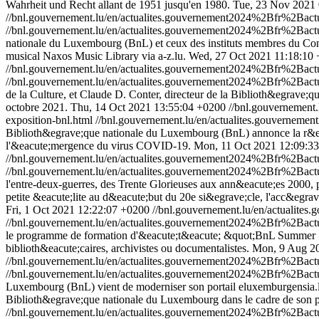
Wahrheit und Recht allant de 1951 jusqu'en 1980.
Tue, 23 Nov 2021
//bnl.gouvernement.lu/en/actualites.gouvernement2024%2Bfr%2B
//bnl.gouvernement.lu/en/actualites.gouvernement2024%2Bfr%2B
nationale du Luxembourg (BnL) et ceux des instituts membres du Con
musical Naxos Music Library via a-z.lu.
Wed, 27 Oct 2021 11:18:10
//bnl.gouvernement.lu/en/actualites.gouvernement2024%2Bfr%2Ba
//bnl.gouvernement.lu/en/actualites.gouvernement2024%2Bfr%2Ba
de la Culture, et Claude D. Conter, directeur de la Biblioth&egrave
octobre 2021.
Thu, 14 Oct 2021 13:55:04 +0200
//bnl.gouvernemen
exposition-bnl.html
//bnl.gouvernement.lu/en/actualites.gouvern
Biblioth&egrave;que nationale du Luxembourg (BnL) annonce la r&eacut
l'&eacute;mergence du virus COVID-19.
Mon, 11 Oct 2021 12:09:3
//bnl.gouvernement.lu/en/actualites.gouvernement2024%2Bfr%2Ba
//bnl.gouvernement.lu/en/actualites.gouvernement2024%2Bfr%2Ba
l'entre-deux-guerres, des Trente Glorieuses aux ann&eacute;es 2000, 
petite &eacute;lite au d&eacute;but du 20e si&egrave;cle, l'acc&egra
Fri, 1 Oct 2021 12:22:07 +0200
//bnl.gouvernement.lu/en/actuali
//bnl.gouvernement.lu/en/actualites.gouvernement2024%2Bfr%2Ba
le programme de formation d'&eacute;t&eacute; &quot;BnL Summer Schoo
biblioth&eacute;caires, archivistes ou documentalistes.
Mon, 9 Aug 2
//bnl.gouvernement.lu/en/actualites.gouvernement2024%2Bfr%2B
//bnl.gouvernement.lu/en/actualites.gouvernement2024%2Bfr%2B
Luxembourg (BnL) vient de moderniser son portail eluxemburgensia.lu.
Biblioth&egrave;que nationale du Luxembourg dans le cadre de son
//bnl.gouvernement.lu/en/actualites.gouvernement2024%2Bfr%2Ba