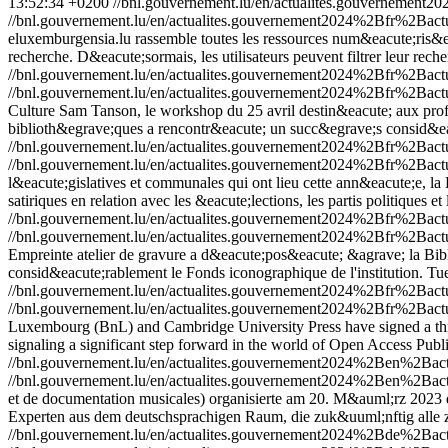
13:52:34 +0200
//bnl.gouvernement.lu/en/actualites.gouverneme
//bnl.gouvernement.lu/en/actualites.gouvernement2024%2Bfr%2Ba
eluxemburgensia.lu rassemble toutes les ressources num&eacute;ris&e
recherche. D&eacute;sormais, les utilisateurs peuvent filtrer leur rec
//bnl.gouvernement.lu/en/actualites.gouvernement2024%2Bfr%2Ba
//bnl.gouvernement.lu/en/actualites.gouvernement2024%2Bfr%2Ba
Culture Sam Tanson, le workshop du 25 avril destin&eacute; aux profe
biblioth&egrave;ques a rencontr&eacute; un succ&egrave;s consid&e
//bnl.gouvernement.lu/en/actualites.gouvernement2024%2Bfr%2Ba
//bnl.gouvernement.lu/en/actualites.gouvernement2024%2Bfr%2Ba
l&eacute;gislatives et communales qui ont lieu cette ann&eacute;e, 
satiriques en relation avec les &eacute;lections, les partis politiques 
//bnl.gouvernement.lu/en/actualites.gouvernement2024%2Bfr%2Bac
//bnl.gouvernement.lu/en/actualites.gouvernement2024%2Bfr%2Bac
Empreinte atelier de gravure a d&eacute;pos&eacute; &agrave; la Bi
consid&eacute;rablement le Fonds iconographique de l'institution.
Tu
//bnl.gouvernement.lu/en/actualites.gouvernement2024%2Bfr%2B
//bnl.gouvernement.lu/en/actualites.gouvernement2024%2Bfr%2B
Luxembourg (BnL) and Cambridge University Press have signed a three
signaling a significant step forward in the world of Open Access Publ
//bnl.gouvernement.lu/en/actualites.gouvernement2024%2Ben%2Ba
//bnl.gouvernement.lu/en/actualites.gouvernement2024%2Ben%2Ba
et de documentation musicales) organisierte am 20. M&auml;rz 2023 d
Experten aus dem deutschsprachigen Raum, die zuk&uuml;nftig alle zw
//bnl.gouvernement.lu/en/actualites.gouvernement2024%2Bde%2B