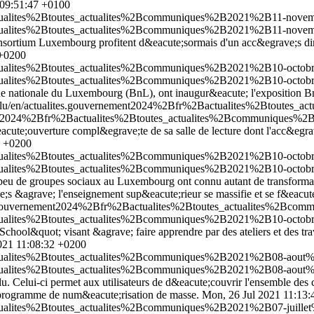
 09:51:47 +0100
actualites%2Btoutes_actualites%2Bcommuniques%2B2021%2B11-nove
actualites%2Btoutes_actualites%2Bcommuniques%2B2021%2B11-nove
sortium Luxembourg profitent d&eacute;sormais d'un acc&egrave;s dir
 +0200
ctualites%2Btoutes_actualites%2Bcommuniques%2B2021%2B10-octobr
ctualites%2Btoutes_actualites%2Bcommuniques%2B2021%2B10-octobr
;que nationale du Luxembourg (BnL), ont inaugur&eacute; l'exposition B
t.lu/en/actualites.gouvernement2024%2Bfr%2Bactualites%2Btoutes
ement2024%2Bfr%2Bactualites%2Btoutes_actualites%2Bcommuniques%2
e;ouverture compl&egrave;te de sa salle de lecture dont l'acc&egrave;s
3 +0200
ctualites%2Btoutes_actualites%2Bcommuniques%2B2021%2B10-octobr
ctualites%2Btoutes_actualites%2Bcommuniques%2B2021%2B10-octobr
peu de groupes sociaux au Luxembourg ont connu autant de transformati
ve;s &agrave; l'enseignement sup&eacute;rieur se massifie et se f&eacu
tes.gouvernement2024%2Bfr%2Bactualites%2Btoutes_actualites%2Bco
ctualites%2Btoutes_actualites%2Bcommuniques%2B2021%2B10-octobr
l&quot; visant &agrave; faire apprendre par des ateliers et des trava
021 11:08:32 +0200
actualites%2Btoutes_actualites%2Bcommuniques%2B2021%2B08-aout%
actualites%2Btoutes_actualites%2Bcommuniques%2B2021%2B08-aout%
 Celui-ci permet aux utilisateurs de d&eacute;couvrir l'ensemble des c
 programme de num&eacute;risation de masse.
Mon, 26 Jul 2021 11:13
ctualites%2Btoutes_actualites%2Bcommuniques%2B2021%2B07-juillet