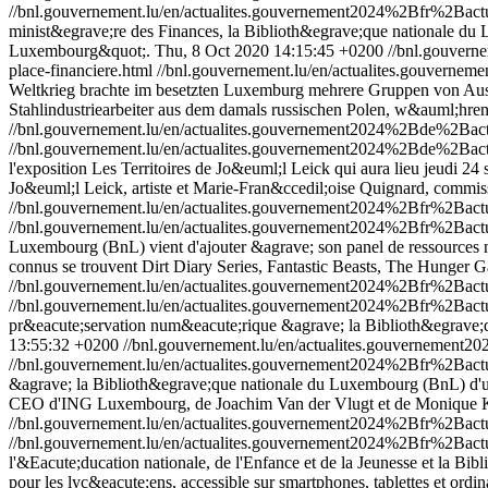
//bnl.gouvernement.lu/en/actualites.gouvernement2024%2Bfr%2Ba
minist&egrave;re des Finances, la Biblioth&egrave;que nationale du 
Luxembourg&quot;.
Thu, 8 Oct 2020 14:15:45 +0200
//bnl.gouver
place-financiere.html
//bnl.gouvernement.lu/en/actualites.gouver
Weltkrieg brachte im besetzten Luxemburg mehrere Gruppen von Au
Stahlindustriearbeiter aus dem damals russischen Polen, w&auml;hre
//bnl.gouvernement.lu/en/actualites.gouvernement2024%2Bde%2B
//bnl.gouvernement.lu/en/actualites.gouvernement2024%2Bde%2B
l'exposition Les Territoires de Jo&euml;l Leick qui aura lieu jeudi 
Jo&euml;l Leick, artiste et Marie-Fran&ccedil;oise Quignard, commiss
//bnl.gouvernement.lu/en/actualites.gouvernement2024%2Bfr%2Ba
//bnl.gouvernement.lu/en/actualites.gouvernement2024%2Bfr%2Ba
Luxembourg (BnL) vient d'ajouter &agrave; son panel de ressources nu
connus se trouvent Dirt Diary Series, Fantastic Beasts, The Hunger 
//bnl.gouvernement.lu/en/actualites.gouvernement2024%2Bfr%2B
//bnl.gouvernement.lu/en/actualites.gouvernement2024%2Bfr%2B
pr&eacute;servation num&eacute;rique &agrave; la Biblioth&egrave;q
13:55:32 +0200
//bnl.gouvernement.lu/en/actualites.gouvernemen
//bnl.gouvernement.lu/en/actualites.gouvernement2024%2Bfr%2Ba
&agrave; la Biblioth&egrave;que nationale du Luxembourg (BnL) d'un ta
CEO d'ING Luxembourg, de Joachim Van der Vlugt et de Monique Kief
//bnl.gouvernement.lu/en/actualites.gouvernement2024%2Bfr%2Ba
//bnl.gouvernement.lu/en/actualites.gouvernement2024%2Bfr%2Ba
l'&Eacute;ducation nationale, de l'Enfance et de la Jeunesse et la B
pour les lyc&eacute;ens, accessible sur smartphones, tablettes et ordin