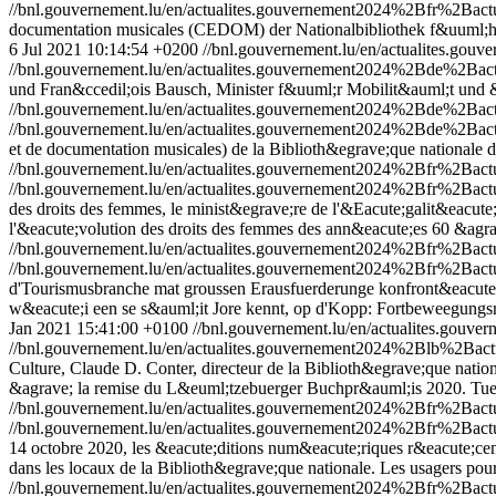
//bnl.gouvernement.lu/en/actualites.gouvernement2024%2Bfr%2Ba
documentation musicales (CEDOM) der Nationalbibliothek f&uuml;hlt
6 Jul 2021 10:14:54 +0200
//bnl.gouvernement.lu/en/actualites.
//bnl.gouvernement.lu/en/actualites.gouvernement2024%2Bde%2B
und Fran&ccedil;ois Bausch, Minister f&uuml;r Mobilit&auml;t und &o
//bnl.gouvernement.lu/en/actualites.gouvernement2024%2Bde%2Ba
//bnl.gouvernement.lu/en/actualites.gouvernement2024%2Bde%2Ba
et de documentation musicales) de la Biblioth&egrave;que nationale
//bnl.gouvernement.lu/en/actualites.gouvernement2024%2Bfr%2Ba
//bnl.gouvernement.lu/en/actualites.gouvernement2024%2Bfr%2Ba
des droits des femmes, le minist&egrave;re de l'&Eacute;galit&eacute
l'&eacute;volution des droits des femmes des ann&eacute;es 60 &agra
//bnl.gouvernement.lu/en/actualites.gouvernement2024%2Bfr%2Ba
//bnl.gouvernement.lu/en/actualites.gouvernement2024%2Bfr%2Ba
d'Tourismusbranche mat groussen Erausfuerderunge konfront&eacut
w&eacute;i een se s&auml;it Jore kennt, op d'Kopp: Fortbeweegungsm
Jan 2021 15:41:00 +0100
//bnl.gouvernement.lu/en/actualites.go
//bnl.gouvernement.lu/en/actualites.gouvernement2024%2Blb%2Ba
Culture, Claude D. Conter, directeur de la Biblioth&egrave;que natio
&agrave; la remise du L&euml;tzebuerger Buchpr&auml;is 2020.
Tue
//bnl.gouvernement.lu/en/actualites.gouvernement2024%2Bfr%2B
//bnl.gouvernement.lu/en/actualites.gouvernement2024%2Bfr%2B
14 octobre 2020, les &eacute;ditions num&eacute;riques r&eacute;cent
dans les locaux de la Biblioth&egrave;que nationale. Les usagers pourr
//bnl.gouvernement.lu/en/actualites.gouvernement2024%2Bfr%2Ba