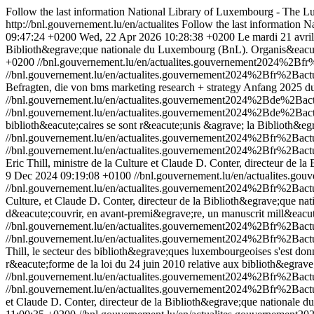
Follow the last information National Library of Luxembourg - The
http://bnl.gouvernement.lu/en/actualites
Follow the last information
09:47:24 +0200
Wed, 22 Apr 2026 10:28:38 +0200
Le mardi 21 avril
Biblioth&egrave;que nationale du Luxembourg (BnL). Organis&eacute;e
+0200
//bnl.gouvernement.lu/en/actualites.gouvernement2024%2Bf
//bnl.gouvernement.lu/en/actualites.gouvernement2024%2Bfr%2Bac
Befragten, die von bms marketing research + strategy Anfang 2025 d
//bnl.gouvernement.lu/en/actualites.gouvernement2024%2Bde%2Ba
//bnl.gouvernement.lu/en/actualites.gouvernement2024%2Bde%2Ba
biblioth&eacute;caires se sont r&eacute;unis &agrave; la Biblioth&
//bnl.gouvernement.lu/en/actualites.gouvernement2024%2Bfr%2Ba
//bnl.gouvernement.lu/en/actualites.gouvernement2024%2Bfr%2Ba
Eric Thill, ministre de la Culture et Claude D. Conter, directeur de
9 Dec 2024 09:19:08 +0100
//bnl.gouvernement.lu/en/actualites
//bnl.gouvernement.lu/en/actualites.gouvernement2024%2Bfr%2Ba
Culture, et Claude D. Conter, directeur de la Biblioth&egrave;que n
d&eacute;couvrir, en avant-premi&egrave;re, un manuscrit mill&eacute
//bnl.gouvernement.lu/en/actualites.gouvernement2024%2Bfr%2Ba
//bnl.gouvernement.lu/en/actualites.gouvernement2024%2Bfr%2Ba
Thill, le secteur des biblioth&egrave;ques luxembourgeoises s'est d
r&eacute;forme de la loi du 24 juin 2010 relative aux biblioth&egrav
//bnl.gouvernement.lu/en/actualites.gouvernement2024%2Bfr%2Bac
//bnl.gouvernement.lu/en/actualites.gouvernement2024%2Bfr%2Bac
et Claude D. Conter, directeur de la Biblioth&egrave;que nationale 