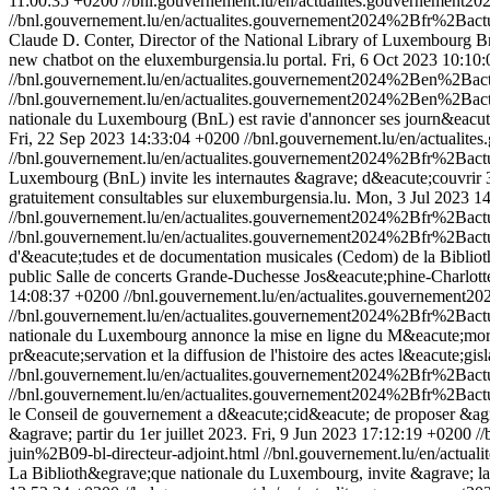
11:00:35 +0200
//bnl.gouvernement.lu/en/actualites.gouvernemen
//bnl.gouvernement.lu/en/actualites.gouvernement2024%2Bfr%2Ba
Claude D. Conter, Director of the National Library of Luxembourg B
new chatbot on the eluxemburgensia.lu portal.
Fri, 6 Oct 2023 10:10
//bnl.gouvernement.lu/en/actualites.gouvernement2024%2Ben%2B
//bnl.gouvernement.lu/en/actualites.gouvernement2024%2Ben%2B
nationale du Luxembourg (BnL) est ravie d'annoncer ses journ&eacute
Fri, 22 Sep 2023 14:33:04 +0200
//bnl.gouvernement.lu/en/actual
//bnl.gouvernement.lu/en/actualites.gouvernement2024%2Bfr%2B
Luxembourg (BnL) invite les internautes &agrave; d&eacute;couvrir 
gratuitement consultables sur eluxemburgensia.lu.
Mon, 3 Jul 2023 1
//bnl.gouvernement.lu/en/actualites.gouvernement2024%2Bfr%2Bac
//bnl.gouvernement.lu/en/actualites.gouvernement2024%2Bfr%2Bac
d'&eacute;tudes et de documentation musicales (Cedom) de la Biblio
public Salle de concerts Grande-Duchesse Jos&eacute;phine-Charlott
14:08:37 +0200
//bnl.gouvernement.lu/en/actualites.gouverneme
//bnl.gouvernement.lu/en/actualites.gouvernement2024%2Bfr%2Ba
nationale du Luxembourg annonce la mise en ligne du M&eacute;morial
pr&eacute;servation et la diffusion de l'histoire des actes l&eacute;gi
//bnl.gouvernement.lu/en/actualites.gouvernement2024%2Bfr%2Ba
//bnl.gouvernement.lu/en/actualites.gouvernement2024%2Bfr%2Ba
le Conseil de gouvernement a d&eacute;cid&eacute; de proposer &agr
&agrave; partir du 1er juillet 2023.
Fri, 9 Jun 2023 17:12:19 +0200
/
juin%2B09-bl-directeur-adjoint.html
//bnl.gouvernement.lu/en/actu
La Biblioth&egrave;que nationale du Luxembourg, invite &agrave; la 