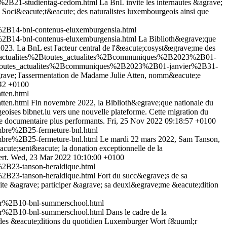
%2B21-studientag-cedom.html
La BnL invite les internautes &agrave;
a Soci&eacute;t&eacute; des naturalistes luxembourgeois ainsi que
2B14-bnl-contenus-eluxemburgensia.html
2B14-bnl-contenus-eluxemburgensia.html
La Biblioth&egrave;que
023. La BnL est l'acteur central de l'&eacute;cosyst&egrave;me des
2Bactualites%2Btoutes_actualites%2Bcommuniques%2B2023%2B01-
%2Btoutes_actualites%2Bcommuniques%2B2023%2B01-janvier%2B31-
grave; l'assermentation de Madame Julie Atten, nomm&eacute;e
42 +0100
tten.html
tten.html
Fin novembre 2022, la Biblioth&egrave;que nationale du
ises bibnet.lu vers une nouvelle plateforme. Cette migration du
he documentaire plus performants.
Fri, 25 Nov 2022 09:18:57 +0100
bre%2B25-fermeture-bnl.html
bre%2B25-fermeture-bnl.html
Le mardi 22 mars 2022, Sam Tanson,
cute;sent&eacute; la donation exceptionnelle de la
rt.
Wed, 23 Mar 2022 10:10:00 +0100
2B23-tanson-heraldique.html
2B23-tanson-heraldique.html
Fort du succ&egrave;s de sa
te &agrave; participer &agrave; sa deuxi&egrave;me &eacute;dition
er%2B10-bnl-summerschool.html
er%2B10-bnl-summerschool.html
Dans le cadre de la
 des &eacute;ditions du quotidien Luxemburger Wort f&uuml;r