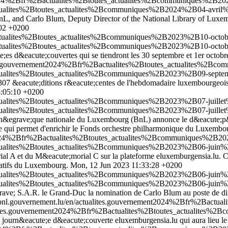
t2024%2Bfr%2Bactualites%2Btoutes_actualites%2Bcommuniques%2B202
ctualites%2Btoutes_actualites%2Bcommuniques%2B2024%2B04-avril%2
nL, and Carlo Blum, Deputy Director of the National Library of Luxem
:02 +0200
actualites%2Btoutes_actualites%2Bcommuniques%2B2023%2B10-octob
actualites%2Btoutes_actualites%2Bcommuniques%2B2023%2B10-octob
;es d&eacute;couvertes qui se tiendront les 30 septembre et 1er octob
ites.gouvernement2024%2Bfr%2Bactualites%2Btoutes_actualites%2
actualites%2Btoutes_actualites%2Bcommuniques%2B2023%2B09-septe
307 &eacute;ditions r&eacute;centes de l'hebdomadaire luxembourgeoi
4:05:10 +0200
tualites%2Btoutes_actualites%2Bcommuniques%2B2023%2B07-juillet%
tualites%2Btoutes_actualites%2Bcommuniques%2B2023%2B07-juillet%
th&egrave;que nationale du Luxembourg (BnL) annonce le d&eacute;p&o
e qui permet d'enrichir le Fonds orchestre philharmonique du Luxembo
nt2024%2Bfr%2Bactualites%2Btoutes_actualites%2Bcommuniques%2B20
ctualites%2Btoutes_actualites%2Bcommuniques%2B2023%2B06-juin%2
 A et du M&eacute;morial C sur la plateforme eluxemburgensia.lu. Cet
slatifs du Luxembourg.
Mon, 12 Jun 2023 11:33:28 +0200
ctualites%2Btoutes_actualites%2Bcommuniques%2B2023%2B06-juin%2
ctualites%2Btoutes_actualites%2Bcommuniques%2B2023%2B06-juin%2
ave; S.A.R. le Grand-Duc la nomination de Carlo Blum au poste de di
/bnl.gouvernement.lu/en/actualites.gouvernement2024%2Bfr%2Bact
alites.gouvernement2024%2Bfr%2Bactualites%2Btoutes_actualites%2
journ&eacute;e d&eacute;couverte eluxemburgensia.lu qui aura lieu le