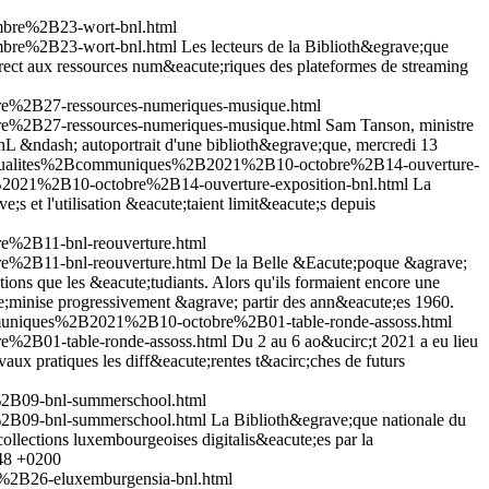
mbre%2B23-wort-bnl.html
mbre%2B23-wort-bnl.html
Les lecteurs de la Biblioth&egrave;que
ect aux ressources num&eacute;riques des plateformes de streaming
e%2B27-ressources-numeriques-musique.html
e%2B27-ressources-numeriques-musique.html
Sam Tanson, ministre
nL &ndash; autoportrait d'une biblioth&egrave;que, mercredi 13
_actualites%2Bcommuniques%2B2021%2B10-octobre%2B14-ouverture-
B2021%2B10-octobre%2B14-ouverture-exposition-bnl.html
La
 et l'utilisation &eacute;taient limit&eacute;s depuis
e%2B11-bnl-reouverture.html
e%2B11-bnl-reouverture.html
De la Belle &Eacute;poque &agrave;
ons que les &eacute;tudiants. Alors qu'ils formaient encore une
te;minise progressivement &agrave; partir des ann&eacute;es 1960.
mmuniques%2B2021%2B10-octobre%2B01-table-ronde-assoss.html
e%2B01-table-ronde-assoss.html
Du 2 au 6 ao&ucirc;t 2021 a eu lieu
ux pratiques les diff&eacute;rentes t&acirc;ches de futurs
2B09-bnl-summerschool.html
2B09-bnl-summerschool.html
La Biblioth&egrave;que nationale du
ollections luxembourgeoises digitalis&eacute;es par la
:48 +0200
%2B26-eluxemburgensia-bnl.html