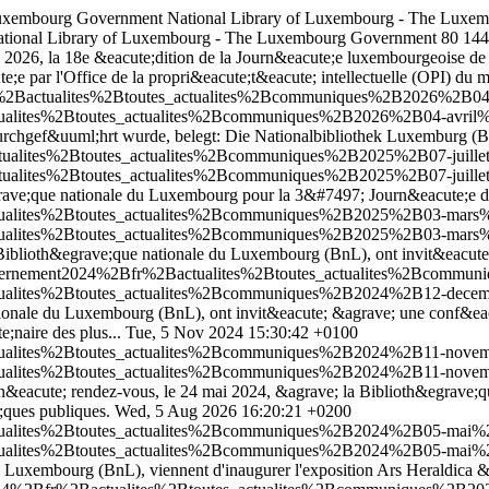
 Luxembourg Government
National Library of Luxembourg - The Luxe
 National Library of Luxembourg - The Luxembourg Government
80
144
 2026, la 18e &eacute;dition de la Journ&eacute;e luxembourgeoise de la
 par l'Office de la propri&eacute;t&eacute; intellectuelle (OPI) du m
r%2Bactualites%2Btoutes_actualites%2Bcommuniques%2B2026%2B04-avr
tualites%2Btoutes_actualites%2Bcommuniques%2B2026%2B04-avril%2B2
urchgef&uuml;hrt wurde, belegt: Die Nationalbibliothek Luxemburg (Bn
ctualites%2Btoutes_actualites%2Bcommuniques%2B2025%2B07-juillet
ctualites%2Btoutes_actualites%2Bcommuniques%2B2025%2B07-juillet
egrave;que nationale du Luxembourg pour la 3&#7497; Journ&eacute;e du
ctualites%2Btoutes_actualites%2Bcommuniques%2B2025%2B03-mars%2B
ctualites%2Btoutes_actualites%2Bcommuniques%2B2025%2B03-mars%2B
 la Biblioth&egrave;que nationale du Luxembourg (BnL), ont invit&eacu
.gouvernement2024%2Bfr%2Bactualites%2Btoutes_actualites%2Bcomm
ctualites%2Btoutes_actualites%2Bcommuniques%2B2024%2B12-decemb
ationale du Luxembourg (BnL), ont invit&eacute; &agrave; une conf&ea
;naire des plus...
Tue, 5 Nov 2024 15:30:42 +0100
ctualites%2Btoutes_actualites%2Bcommuniques%2B2024%2B11-novemb
ctualites%2Btoutes_actualites%2Bcommuniques%2B2024%2B11-novemb
onn&eacute; rendez-vous, le 24 mai 2024, &agrave; la Biblioth&egrave;
e;ques publiques.
Wed, 5 Aug 2026 16:20:21 +0200
tualites%2Btoutes_actualites%2Bcommuniques%2B2024%2B05-mai%2B24
tualites%2Btoutes_actualites%2Bcommuniques%2B2024%2B05-mai%2B24
du Luxembourg (BnL), viennent d'inaugurer l'exposition Ars Heraldica