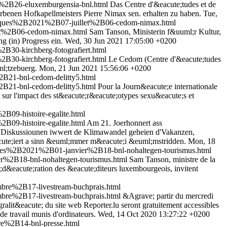
%2B26-eluxemburgensia-bnl.html
Das Centre d'&eacute;tudes et de
rbenen Hofkapellmeisters Pierre Nimax sen. erhalten zu haben.
Tue,
niques%2B2021%2B07-juillet%2B06-cedom-nimax.html
et%2B06-cedom-nimax.html
Sam Tanson, Ministerin f&uuml;r Kultur,
 (in) Progress ein.
Wed, 30 Jun 2021 17:05:00 +0200
30-kirchberg-fotografiert.html
30-kirchberg-fotografiert.html
Le Cedom (Centre d'&eacute;tudes
ml;tzebuerg.
Mon, 21 Jun 2021 15:56:06 +0200
B21-bnl-cedom-delitty5.html
B21-bnl-cedom-delitty5.html
Pour la Journ&eacute;e internationale
 sur l'impact des st&eacute;r&eacute;otypes sexu&eacute;s et
09-histoire-egalite.html
09-histoire-egalite.html
Am 21. Joerhonnert ass
'Diskussiounen iwwert de Klimawandel geheien d'Vakanzen,
acute;iert a sinn &euml;mmer m&eacute;i &euml;mstridden.
Mon, 18
ques%2B2021%2B01-janvier%2B18-bnl-nohaltegen-tourismus.html
r%2B18-bnl-nohaltegen-tourismus.html
Sam Tanson, ministre de la
;d&eacute;ration des &eacute;diteurs luxembourgeois, invitent
re%2B17-livestream-buchprais.html
re%2B17-livestream-buchprais.html
&Agrave; partir du mercredi
alit&eacute; du site web Reporter.lu seront gratuitement accessibles
de travail munis d'ordinateurs.
Wed, 14 Oct 2020 13:27:22 +0200
e%2B14-bnl-presse.html