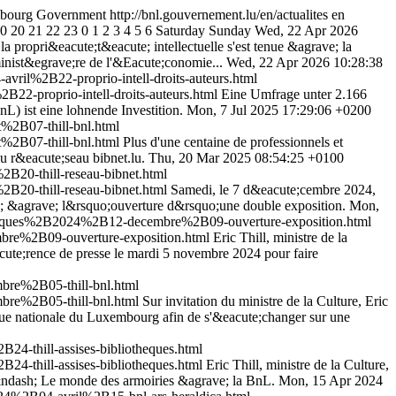
mbourg Government
http://bnl.gouvernement.lu/en/actualites
en
0
20
21
22
23
0
1
2
3
4
5
6
Saturday
Sunday
Wed, 22 Apr 2026
 propri&eacute;t&eacute; intellectuelle s'est tenue &agrave; la
inist&egrave;re de l'&Eacute;conomie...
Wed, 22 Apr 2026 10:28:38
il%2B22-proprio-intell-droits-auteurs.html
2-proprio-intell-droits-auteurs.html
Eine Umfrage unter 2.166
L) ist eine lohnende Investition.
Mon, 7 Jul 2025 17:29:06 +0200
%2B07-thill-bnl.html
%2B07-thill-bnl.html
Plus d'une centaine de professionnels et
 r&eacute;seau bibnet.lu.
Thu, 20 Mar 2025 08:54:25 +0100
20-thill-reseau-bibnet.html
20-thill-reseau-bibnet.html
Samedi, le 7 d&eacute;cembre 2024,
te; &agrave; l&rsquo;ouverture d&rsquo;une double exposition.
Mon,
uniques%2B2024%2B12-decembre%2B09-ouverture-exposition.html
re%2B09-ouverture-exposition.html
Eric Thill, ministre de la
cute;rence de presse le mardi 5 novembre 2024 pour faire
re%2B05-thill-bnl.html
re%2B05-thill-bnl.html
Sur invitation du ministre de la Culture, Eric
que nationale du Luxembourg afin de s'&eacute;changer sur une
-thill-assises-bibliotheques.html
-thill-assises-bibliotheques.html
Eric Thill, ministre de la Culture,
 &ndash; Le monde des armoiries &agrave; la BnL.
Mon, 15 Apr 2024