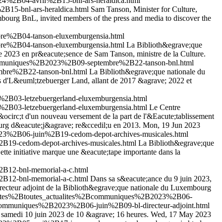
4%2B04-avril%2B15-bnl-ars-heraldica.html
B15-bnl-ars-heraldica.html
Sam Tanson, Minister for Culture,
bourg BnL, invited members of the press and media to discover the
re%2B04-tanson-eluxemburgensia.html
re%2B04-tanson-eluxemburgensia.html
La Biblioth&egrave;que
re 2023 en pr&eacute;sence de Sam Tanson, ministre de la Culture.
Bcommuniques%2B2023%2B09-septembre%2B22-tanson-bnl.html
mbre%2B22-tanson-bnl.html
La Biblioth&egrave;que nationale du
s d'L&euml;tzebuerger Land, allant de 2017 &agrave; 2022 et
2B03-letzebuergerland-eluxemburgensia.html
2B03-letzebuergerland-eluxemburgensia.html
Le Centre
circ;t d'un nouveau versement de la part de l'&Eacute;tablissement
urg d&eacute;j&agrave; re&ccedil;u en 2013.
Mon, 19 Jun 2023
23%2B06-juin%2B19-cedom-depot-archives-musicales.html
B19-cedom-depot-archives-musicales.html
La Biblioth&egrave;que
te initiative marque une &eacute;tape importante dans la
B12-bnl-memorial-a-c.html
B12-bnl-memorial-a-c.html
Dans sa s&eacute;ance du 9 juin 2023,
recteur adjoint de la Biblioth&egrave;que nationale du Luxembourg
ualites%2Btoutes_actualites%2Bcommuniques%2B2023%2B06-
Bcommuniques%2B2023%2B06-juin%2B09-bl-directeur-adjoint.html
 samedi 10 juin 2023 de 10 &agrave; 16 heures.
Wed, 17 May 2023