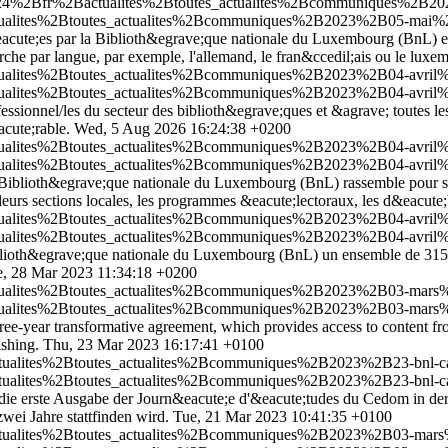
nt2024%2Bfr%2Bactualites%2Btoutes_actualites%2Bcommuniques%2B2
ctualites%2Btoutes_actualites%2Bcommuniques%2B2023%2B05-mai%2B
acute;es par la Biblioth&egrave;que nationale du Luxembourg (BnL) et
herche par langue, par exemple, l'allemand, le fran&ccedil;ais ou le luxe
ctualites%2Btoutes_actualites%2Bcommuniques%2B2023%2B04-avril%
ctualites%2Btoutes_actualites%2Bcommuniques%2B2023%2B04-avril%
ssionnel/les du secteur des biblioth&egrave;ques et &agrave; toutes le
acute;rable.
Wed, 5 Aug 2026 16:24:38 +0200
ctualites%2Btoutes_actualites%2Bcommuniques%2B2023%2B04-avril%2
ctualites%2Btoutes_actualites%2Bcommuniques%2B2023%2B04-avril%2
la Biblioth&egrave;que nationale du Luxembourg (BnL) rassemble pour s
et leurs sections locales, les programmes &eacute;lectoraux, les d&eacute;
tualites%2Btoutes_actualites%2Bcommuniques%2B2023%2B04-avril%2B
tualites%2Btoutes_actualites%2Bcommuniques%2B2023%2B04-avril%2B
blioth&egrave;que nationale du Luxembourg (BnL) un ensemble de 315 
e, 28 Mar 2023 11:34:18 +0200
actualites%2Btoutes_actualites%2Bcommuniques%2B2023%2B03-mars%
actualites%2Btoutes_actualites%2Bcommuniques%2B2023%2B03-mars%
-year transformative agreement, which provides access to content fro
ishing.
Thu, 23 Mar 2023 16:17:41 +0100
ctualites%2Btoutes_actualites%2Bcommuniques%2B2023%2B23-bnl-cam
ctualites%2Btoutes_actualites%2Bcommuniques%2B2023%2B23-bnl-cam
ie erste Ausgabe der Journ&eacute;e d'&eacute;tudes du Cedom in der 
ei Jahre stattfinden wird.
Tue, 21 Mar 2023 10:41:35 +0100
actualites%2Btoutes_actualites%2Bcommuniques%2B2023%2B03-mars