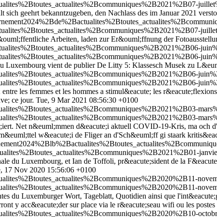
ctualites%2Btoutes_actualites%2Bcommuniques%2B2021%2B07-juillet
 sich geehrt bekanntzugeben, den Nachlass des im Januar 2021 versto
gouvernement2024%2Bde%2Bactualites%2Btoutes_actualites%2Bcommu
actualites%2Btoutes_actualites%2Bcommuniques%2B2021%2B07-juill
uml;ffentliche Arbeiten, laden zur Er&ouml;ffnung der Fotoausstellung
ctualites%2Btoutes_actualites%2Bcommuniques%2B2021%2B06-juin%2B
ctualites%2Btoutes_actualites%2Bcommuniques%2B2021%2B06-juin%2B
 du Luxembourg vient de publier De Litty 5: Klassesch Musek zu L&eu
ctualites%2Btoutes_actualites%2Bcommuniques%2B2021%2B06-juin%2
ctualites%2Btoutes_actualites%2Bcommuniques%2B2021%2B06-juin%2
; entre les femmes et les hommes a stimul&eacute; les r&eacute;flexions
ve; ce jour.
Tue, 9 Mar 2021 08:56:30 +0100
ctualites%2Btoutes_actualites%2Bcommuniques%2B2021%2B03-mars%2B
ctualites%2Btoutes_actualites%2Bcommuniques%2B2021%2B03-mars%2B
e;iert. Net n&euml;mmen d&eacute;i aktuell COVID-19-Kris, ma och d
&euml;ttel w&eacute;i de Fliger an d'Sch&euml;ff gi staark kritis&e
uvernement2024%2Blb%2Bactualites%2Btoutes_actualites%2Bcommuni
ctualites%2Btoutes_actualites%2Bcommuniques%2B2021%2B01-janvie
nale du Luxembourg, et Ian de Toffoli, pr&eacute;sident de la F&eacute
, 17 Nov 2020 15:56:06 +0100
actualites%2Btoutes_actualites%2Bcommuniques%2B2020%2B11-novemb
actualites%2Btoutes_actualites%2Bcommuniques%2B2020%2B11-novemb
es du Luxemburger Wort, Tageblatt, Quotidien ainsi que l'int&eacute;gr
ont y acc&eacute;der sur place via le r&eacute;seau wifi ou les postes 
ctualites%2Btoutes_actualites%2Bcommuniques%2B2020%2B10-octobr