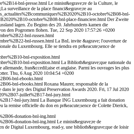
e%2B14-bnl-presse.html
Le minist&egrave;re de la Culture, le
La surveillance de la place financi&egrave;re au
outes_actualites%2Bcommuniques%2B2020%2B10-octobre%2B08-bnl-
2B2020%2B10-octobre%2B08-bnl-place-financiere.html
Der Zweite
sland lagen. Zu Beginn des 20. Jahrhunderts kamen die
e von den Pogromen flohen.
Tue, 22 Sep 2020 17:57:26 +0200
mbre%2B22-bnl-russen.html
mbre%2B22-bnl-russen.html
La BnL invite &agrave; l'ouverture de
tionale du Luxembourg. Elle se tiendra en pr&eacute;sence de
bre%2B10-bnl-exposition.html
bre%2B10-bnl-exposition.html
La Biblioth&egrave;que nationale du
allemande, fran&ccedil;aise et anglaise. Parmi les ouvrages les plus
otter.
Thu, 6 Aug 2020 10:04:54 +0200
2B06-bnl-ebooks.html
2B06-bnl-ebooks.html
Roxana Maurer, responsable de la
dans le jury des Digital Preservation Awards 2020.
Fri, 17 Jul 2020
20%2B07-juillet%2B17-bnl-jury.html
%2B17-bnl-jury.html
La Banque ING Luxembourg a fait donation
u la remise officielle du don en pr&eacute;sence de Colette Dierick,
%2B06-donation-bnl-ing.html
%2B06-donation-bnl-ing.html
Le minist&egrave;re de
ien de Digital Luxembourg, read-y, une biblioth&egrave;que de loisir