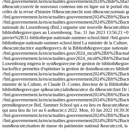
//bnl.gouvernement.lu/en/actualites.gouvernement2024%2Bde%2B
d&eacute;couvrir de nouveaux contenus mis en ligne sur le portail el
celles de la revue d'histoire H&eacute;mecht sont d&eacute;sormais gr
//bnl.gouvernement.lu/en/actualites.gouvernement2024%2Bfr%2B
//bnl.gouvernement.lu/en/actualites.gouvernement2024%2Bfr%2B
nationale du Luxembourg (BnL) organise une nouvelle &eacute;dition 
biblioth&egrave;ques au Luxembourg.
Tue, 31 Jan 2023 13:56:23 +
janvier%2B31-bibliotheque-nationale-summer-school.html
//bnl.gou
bibliotheque-nationale-summer-school.html
La ministre de la Cultur
r&eacute;dactrice aupr&egrave;s de la Biblioth&egrave;que nationale 
//bnl.gouvernement.lu/en/actualites.gouv2024_mcult%2Bfr%2Bactua
//bnl.gouvernement.lu/en/actualites.gouv2024_mcult%2Bfr%2Bactua
Luxembourg migrera le syst&egrave;me de gestion de biblioth&egrave;
backoffice permettra d'optimiser la gestion de donn&eacute;es biblio
//bnl.gouvernement.lu/en/actualites.gouvernement2024%2Bfr%2B
//bnl.gouvernement.lu/en/actualites.gouvernement2024%2Bfr%2B
ministre de la Culture, et Claude D. Conter, directeur de la Bibliot
biblioth&egrave;que sp&eacute;cialis&eacute;e du d&eacute;funt Dr 
//bnl.gouvernement.lu/en/actualites.gouvernement2024%2Bfr%2B
//bnl.gouvernement.lu/en/actualites.gouvernement2024%2Bfr%2B
premi&egrave;re BnL Summer School qui a eu lieu en &eacute;t&eacu
qui aura lieu du 1er au 6 ao&ucirc;t 2022.
Mon, 10 Jan 2022 10:39:3
//bnl.gouvernement.lu/en/actualites.gouvernement2024%2Bfr%2B
//bnl.gouvernement.lu/en/actualites.gouvernement2024%2Bfr%2B
num&eacute;risation de masse du patrimoine national &eacute;crit, 